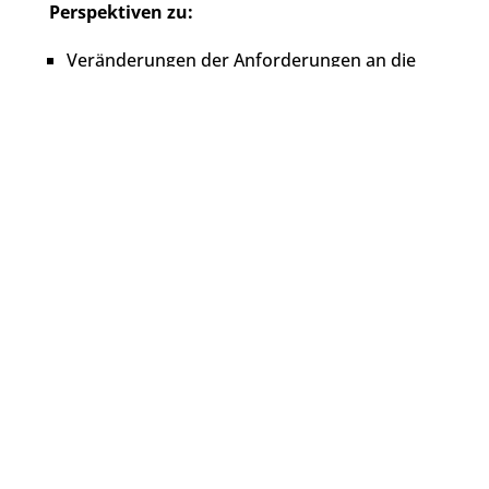
Perspektiven zu:
Veränderungen der Anforderungen an die
Arbeit, in den Büros und Verwaltungen
Bedarfe und Differenzierung verschiedener
Altersgruppen
Diversität der Mitarbeitenden in den Büros
und Teams
Individuelle Arbeitsmodelle, u.a. durch
zeitliche und örtliche Flexibilität
kontakt@architekten-coaching.de