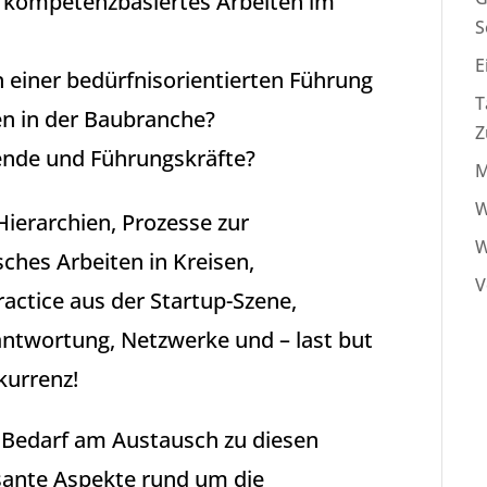
nd kompetenzbasiertes Arbeiten im
S
E
n einer bedürfnisorientierten Führung
T
 in der Baubranche?
Z
tende und Führungskräfte?
M
W
ierarchien, Prozesse zur
W
ches Arbeiten in Kreisen,
V
actice aus der Startup-Szene,
rantwortung, Netzwerke und – last but
kurrenz!
 Bedarf am Austausch zu diesen
ssante Aspekte rund um die