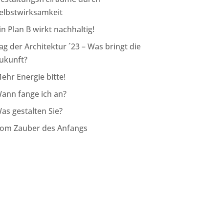
elbstwirksamkeit
in Plan B wirkt nachhaltig!
ag der Architektur ´23 – Was bringt die
ukunft?
ehr Energie bitte!
ann fange ich an?
as gestalten Sie?
om Zauber des Anfangs