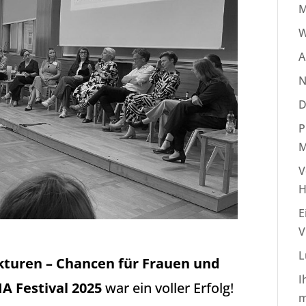
M
W
A
N
D
P
M
V
H
E
V
L
turen – Chancen für Frauen und
I
A Festival 2025
war ein voller Erfolg!
m