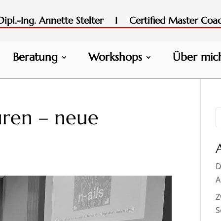
pl.-Ing. Annette Stelter I Certified Master Coa
Beratung
Workshops
Über mic
uren – neue
D
A
Z
S