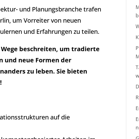
M
tektur- und Planungsbranche trafen
b
rlin, um Vorreiter von neuen
W
lernen und Erfahrungen zu teilen.
K
P
e Wege beschreiten, um tradierte
M
sen und neue Formen der
T
anders zu leben. Sie bieten
w
!
D
R
E
ationsstrukturen auf die
E
n
G