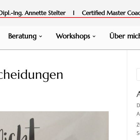
pl.-Ing. Annette Stelter I Certified Master Coa
Beratung
Workshops
Über mic
scheidungen
D
A
Z
S