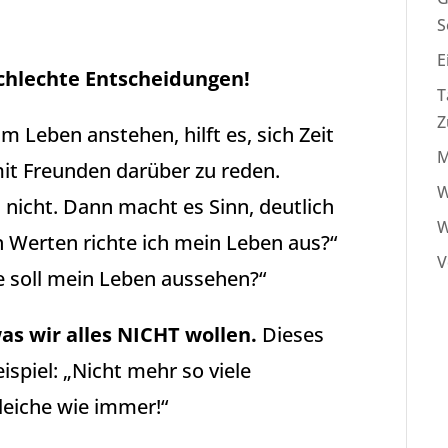
S
E
 schlechte Entscheidungen!
T
Z
Leben anstehen, hilft es, sich Zeit
M
t Freunden darüber zu reden.
W
 nicht. Dann macht es Sinn, deutlich
W
n Werten richte ich mein Leben aus?“
V
ie soll mein Leben aussehen?“
as wir alles NICHT wollen.
Dieses
ispiel: „Nicht mehr so viele
leiche wie immer!“