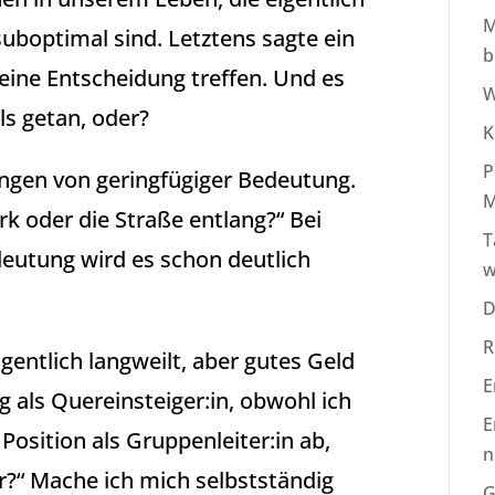
M
 suboptimal sind. Letztens sagte ein
b
eine Entscheidung treffen. Und es
W
ls getan, oder?
K
P
ungen von geringfügiger Bedeutung.
M
k oder die Straße entlang?“ Bei
T
eutung wird es schon deutlich
w
D
R
igentlich langweilt, aber gutes Geld
E
 als Quereinsteiger:in, obwohl ich
E
Position als Gruppenleiter:in ab,
n
“ Mache ich mich selbstständig
G