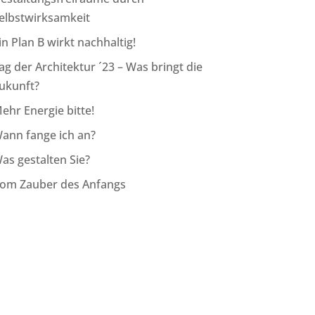
elbstwirksamkeit
in Plan B wirkt nachhaltig!
ag der Architektur ´23 – Was bringt die
ukunft?
ehr Energie bitte!
ann fange ich an?
as gestalten Sie?
om Zauber des Anfangs