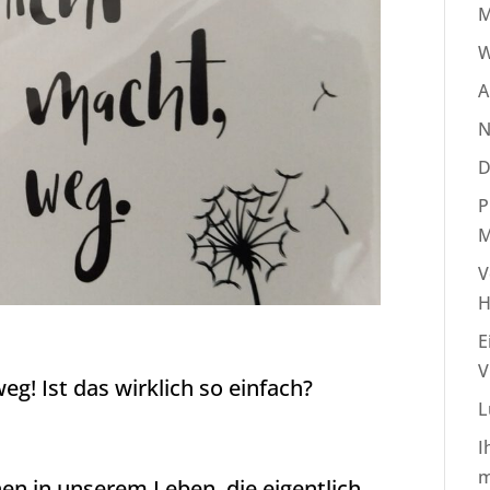
M
W
A
N
D
P
M
V
H
E
V
eg! Ist das wirklich so einfach?
L
I
m
nen in unserem Leben, die eigentlich